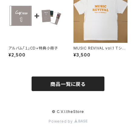
アルバム「１」CD+特典小冊子
MUSIC REVIVAL vol.1 Tシャ
ツ
¥2,500
¥3,500
商品一覧に戻る
© C.V.I.theStore
Powered by