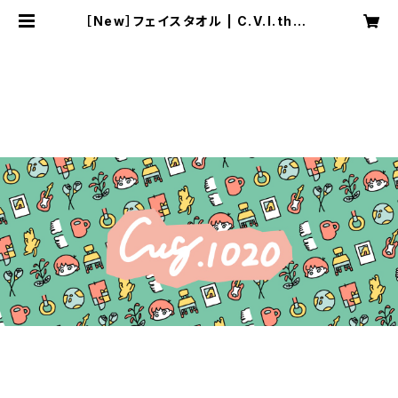
［New］フェイスタオル | C.V.I.theS
tore